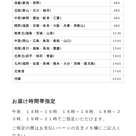
信越(新潟・長野)
680
北陸(富山・石川・福井)
680
中部(静岡・愛知・岐阜・三重)
680
関西(滋賀・京都・奈良・大阪・兵庫・和歌山)
680
南東北(福島・宮城・山形)
1240
中国(岡山・広島・鳥取・島根・山口)
1360
四国(香川・徳島・高知・愛媛)
1360
北東北(岩手・秋田・青森)
1460
九州(福岡・佐賀・長崎・熊本・大分・宮崎・鹿児島)
1460
北海道
1760
沖縄
2260
お届け時間帯指定
午前、１４時～１６時、１６時～１８時、１８時～２
０時、１９時～２１時でご指定いただけます。
ご指定の際はお支払いページの注文メモ欄にご記入く
ださい。